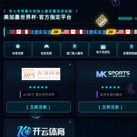
页面错误！请稍后再试～
V5
{ 专业内容管理系统 }
-