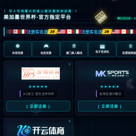
页面错误！请稍后再试～
V5
{ 专业内容管理系统 }
-